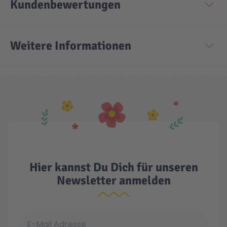
Kundenbewertungen
Technic
Spiel-Ei
Weitere Informationen
Aktion
Seltene Artikel
LEGO® Blumen
Hier kannst Du Dich für unseren
Newsletter anmelden
E-Mail Adresse