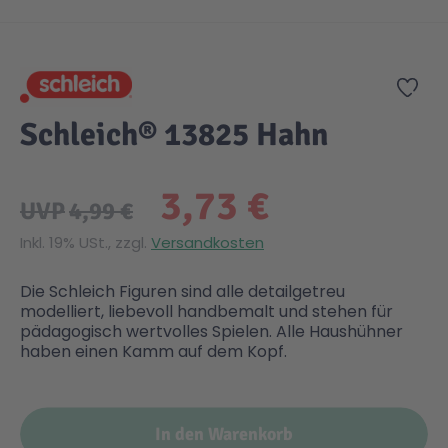
Zum Anfang der Bildgalerie springen
Gesundheit & Pflege
Kinder- & Jugendbücher
Kreativ Spielwaren
Creator
City Life
Zur
Sicherheit
Krimi / Thriller
Kuscheltiere
DC Comics™ Super Heroes
Country
Schleich® 13825 Hahn
Liebesromane
Puppen & Puppenzubehör
Disney
Fairies
3,73 €
UVP
4,99 €
Sachbücher / Wissen
Puzzle & Legespiele
DUPLO®
Family Fun
Inkl. 19% USt., zzgl.
Versandkosten
Die Schleich Figuren sind alle detailgetreu
Zeit & Reise
Holzspielwaren
Friends
Figures
modelliert, liebevoll handbemalt und stehen für
pädagogisch wertvolles Spielen. Alle Haushühner
haben einen Kamm auf dem Kopf.
Elektronische Spielwaren
Jurassic World™
Fun Stars
Kreativ
Harry Potter™
Heroes
In den Warenkorb