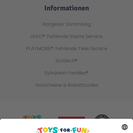
Informationen
Ratgeber Sammlung
LEGO®
Fehlende Steine Service
PLAYMOBIL®
Fehlende Teile Service
Schleich®
Sylvanian Families®
Gutscheine & Rabattcodes