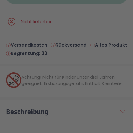
Malen & Zeichnen
Marvel™ Super Heroes
Knights
Nicht lieferbar
Minecraft™
NOVELMORE
Versandkosten
Rückversand
Altes Produkt
Minifiguren
Sports Action
Begrenzung: 30
NINJAGO®
VW
Achtung! Nicht für Kinder unter drei Jahren
geeignet. Erstickungsgefahr. Enthält Kleinteile.
Speed Champions
Wiltopia
Star Wars™
Aktion
Beschreibung
Super Mario
Cars