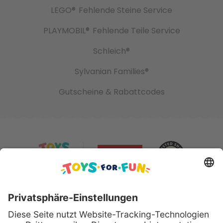
LEGO®
Fehlende Steine Service
PLAYMOBIL®
Fehlende Teile Service
Schleich®
Sylvanian Families®
Gutscheine & Rabattcodes
Sicher bezahlen mit: