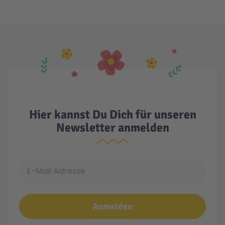
Technic
Spiel-Ei
Aktion
Seltene Artikel
Hier kannst Du Dich für unseren
LEGO® Blumen
Newsletter anmelden
E-Mail Adresse
Anmelden