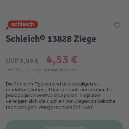
Zum Anfang der Bildgalerie springen
Gesundheit & Pflege
Kinder- & Jugendbücher
Kreativ Spielwaren
Creator
City Life
Zur
Sicherheit
Krimi / Thriller
Kuscheltiere
DC Comics™ Super Heroes
Country
Schleich® 13828 Ziege
Liebesromane
Puppen & Puppenzubehör
Disney
Fairies
4,53 €
UVP
5,99 €
Sachbücher / Wissen
Puzzle & Legespiele
DUPLO®
Family Fun
Inkl. 19% USt., zzgl.
Versandkosten
Die Schleich Figuren sind alle detailgetreu
Zeit & Reise
Holzspielwaren
Friends
Figures
modelliert, liebevoll handbemalt und stehen für
pädagogisch wertvolles Spielen. Tagsüber
verengen sich die Pupillen von Ziegen zu beinahe
Elektronische Spielwaren
Jurassic World™
Fun Stars
rechteckigen, waagerechten Schlitzen.
Kreativ
Harry Potter™
Heroes
In den Warenkorb