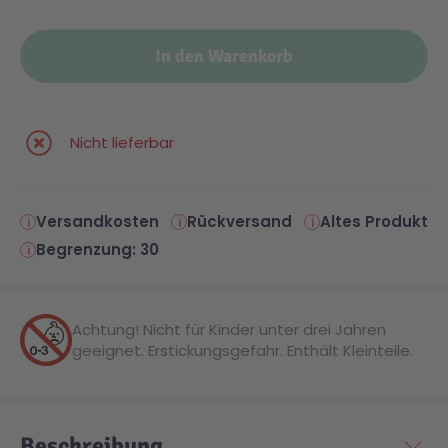
Malen & Zeichnen
Marvel™ Super Heroes
Knights
In den Warenkorb
Minecraft™
NOVELMORE
Nicht lieferbar
Minifiguren
Sports Action
Versandkosten
Rückversand
Altes Produkt
NINJAGO®
VW
Begrenzung: 30
Speed Champions
Wiltopia
Achtung! Nicht für Kinder unter drei Jahren
geeignet. Erstickungsgefahr. Enthält Kleinteile.
Star Wars™
Aktion
Super Mario
Cars
Beschreibung