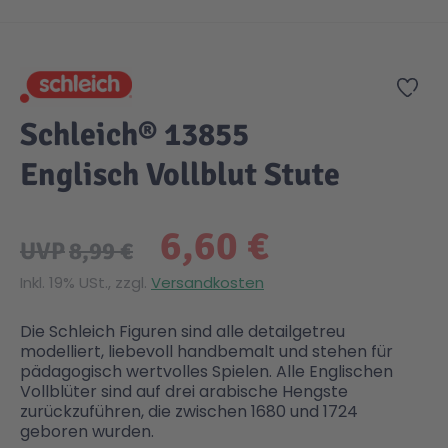
Zum Anfang der Bildgalerie springen
Gesundheit & Pflege
Kinder- & Jugendbücher
Kreativ Spielwaren
Creator
City Life
Zur
Sicherheit
Krimi / Thriller
Kuscheltiere
DC Comics™ Super Heroes
Country
Schleich® 13855
Englisch Vollblut Stute
Liebesromane
Puppen & Puppenzubehör
Disney
Fairies
6,60 €
Sachbücher / Wissen
Puzzle & Legespiele
DUPLO®
Family Fun
UVP
8,99 €
Inkl. 19% USt., zzgl.
Versandkosten
Zeit & Reise
Holzspielwaren
Friends
Figures
Die Schleich Figuren sind alle detailgetreu
modelliert, liebevoll handbemalt und stehen für
Elektronische Spielwaren
Jurassic World™
Fun Stars
pädagogisch wertvolles Spielen. Alle Englischen
Vollblüter sind auf drei arabische Hengste
zurückzuführen, die zwischen 1680 und 1724
Kreativ
Harry Potter™
Heroes
geboren wurden.