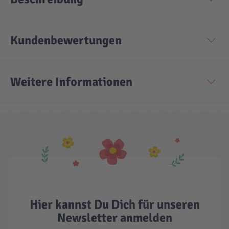
Technic
Spiel-Ei
Kundenbewertungen
Aktion
Weitere Informationen
Seltene Artikel
LEGO® Blumen
Hier kannst Du Dich für unseren
Newsletter anmelden