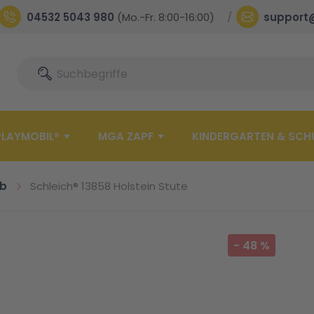
04532 5043 980
(Mo.-Fr. 8:00-16:00)
support
Suche
Suche
PLAYMOBIL®
MGA ZAPF
KINDERGARTEN & SCH
ub
Schleich® 13858 Holstein Stute
-
48
%