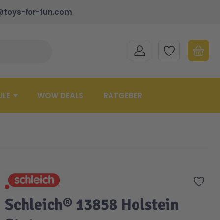
@toys-for-fun.com
MEIN KONTO
MEINE WUNSCHLISTE
WARENK
Suche schließen
Minicart
ULE
WOW DEALS
RATGEBER
Zur 
Schleich® 13858 Holstein