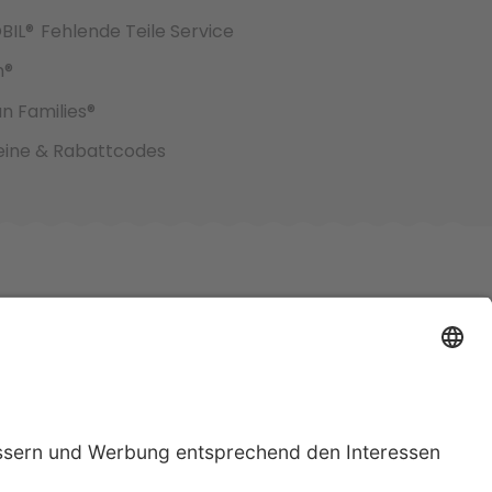
BIL®
Fehlende Teile Service
h®
an Families®
ine & Rabattcodes