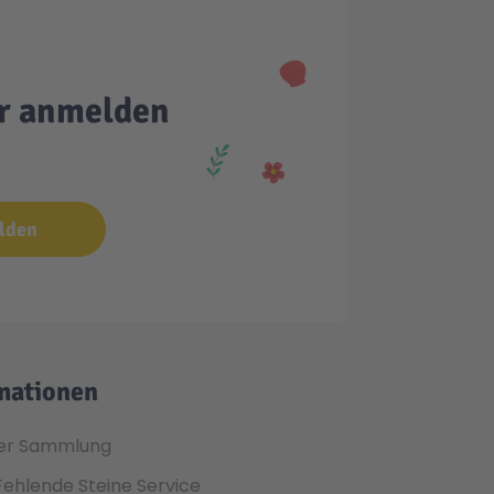
er anmelden
lden
mationen
er Sammlung
Fehlende Steine Service