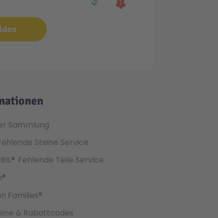
lden
mationen
er Sammlung
Fehlende Steine Service
BIL®
Fehlende Teile Service
h®
an Families®
ine & Rabattcodes