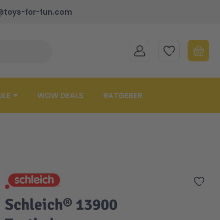
@toys-for-fun.com
MEIN KONTO
MEINE WUNSCHLISTE
WARENK
Suche schließen
Minicart
ULE
WOW DEALS
RATGEBER
Zur 
Schleich® 13900