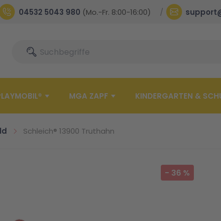
04532 5043 980
(Mo.-Fr. 8:00-16:00)
support
Suche
Suche
PLAYMOBIL®
MGA ZAPF
KINDERGARTEN & SCH
ld
Schleich® 13900 Truthahn
-
36
%