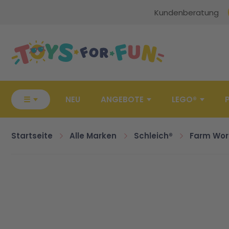
Kundenberatung
Zur Startseite
☰
NEU
ANGEBOTE
LEGO®
Startseite
Alle Marken
Schleich®
Farm Wor
Zum Ende der Bildgalerie springen