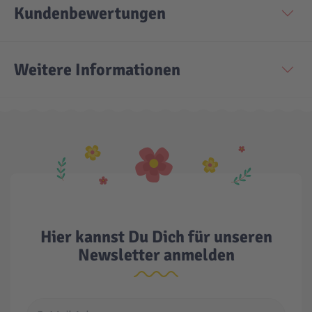
Kundenbewertungen
Technic
Spiel-Ei
Weitere Informationen
Aktion
Seltene Artikel
LEGO® Blumen
Hier kannst Du Dich für unseren
Newsletter anmelden
E-Mail Adresse