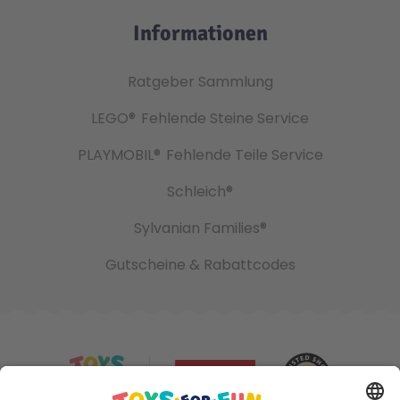
Informationen
Ratgeber Sammlung
LEGO®
Fehlende Steine Service
PLAYMOBIL®
Fehlende Teile Service
Schleich®
Sylvanian Families®
Gutscheine & Rabattcodes