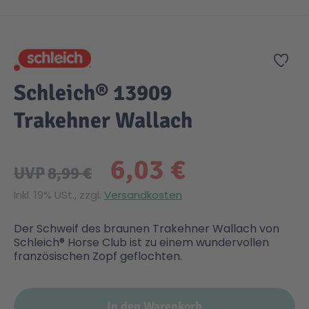
Zum Anfang der Bildgalerie springen
Gesundheit & Pflege
Kinder- & Jugendbücher
Kreativ Spielwaren
Creator
City Life
Zur
Sicherheit
Krimi / Thriller
Kuscheltiere
DC Comics™ Super Heroes
Country
Schleich® 13909
Trakehner Wallach
Liebesromane
Puppen & Puppenzubehör
Disney
Fairies
6,03 €
Sachbücher / Wissen
Puzzle & Legespiele
DUPLO®
Family Fun
UVP
8,99 €
Inkl. 19% USt., zzgl.
Versandkosten
Zeit & Reise
Holzspielwaren
Friends
Figures
Der Schweif des braunen Trakehner Wallach von
Schleich® Horse Club ist zu einem wundervollen
Elektronische Spielwaren
Jurassic World™
Fun Stars
französischen Zopf geflochten.
Kreativ
Harry Potter™
Heroes
In den Warenkorb