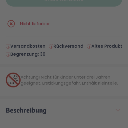
Malen & Zeichnen
Marvel™ Super Heroes
Knights
Nicht lieferbar
Minecraft™
NOVELMORE
Versandkosten
Rückversand
Altes Produkt
Minifiguren
Sports Action
Begrenzung: 30
NINJAGO®
VW
Achtung! Nicht für Kinder unter drei Jahren
geeignet. Erstickungsgefahr. Enthält Kleinteile.
Speed Champions
Wiltopia
Star Wars™
Aktion
Beschreibung
Super Mario
Cars