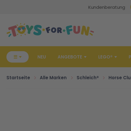
Kundenberatung
Zur Startseite
☰
NEU
ANGEBOTE
LEGO®
Startseite
Alle Marken
Schleich®
Horse Cl
Zum Ende der Bildgalerie springen