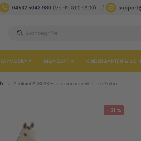
04532 5043 980
(Mo.-Fr. 8:00-16:00)
support
Suche
Suche
PLAYMOBIL®
MGA ZAPF
KINDERGARTEN & SCH
ub
Schleich® 13928 Hannoveraner Wallach Falbe
-
31
%