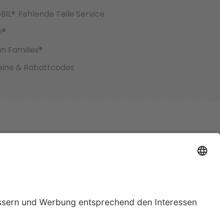
BIL®
Fehlende Teile Service
h®
an Families®
ine & Rabattcodes