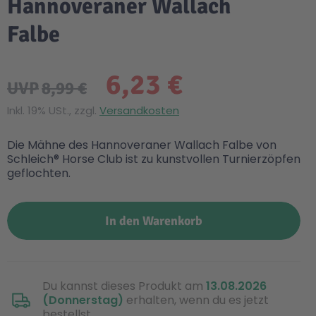
Hannoveraner Wallach
Falbe
6,23 €
UVP
8,99 €
Inkl. 19% USt., zzgl.
Versandkosten
Die Mähne des Hannoveraner Wallach Falbe von
Schleich® Horse Club ist zu kunstvollen Turnierzöpfen
geflochten.
In den Warenkorb
Du kannst dieses Produkt am
13.08.2026
(Donnerstag)
erhalten, wenn du es jetzt
bestellst