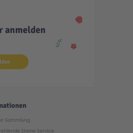
er anmelden
lden
mationen
er Sammlung
Fehlende Steine Service