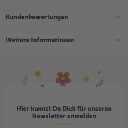
Technic
Spiel-Ei
Kundenbewertungen
Aktion
Weitere Informationen
Seltene Artikel
LEGO® Blumen
Hier kannst Du Dich für unseren
Newsletter anmelden