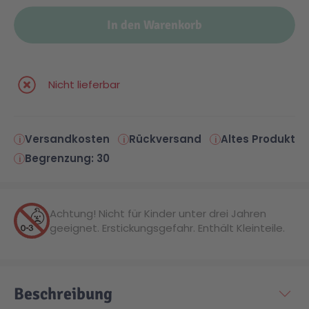
In den Warenkorb
Malen & Zeichnen
Marvel™ Super Heroes
Knights
Minecraft™
NOVELMORE
Nicht lieferbar
Minifiguren
Sports Action
Versandkosten
Rückversand
Altes Produkt
Begrenzung: 30
NINJAGO®
VW
Speed Champions
Wiltopia
Achtung! Nicht für Kinder unter drei Jahren
geeignet. Erstickungsgefahr. Enthält Kleinteile.
Star Wars™
Aktion
Beschreibung
Super Mario
Cars