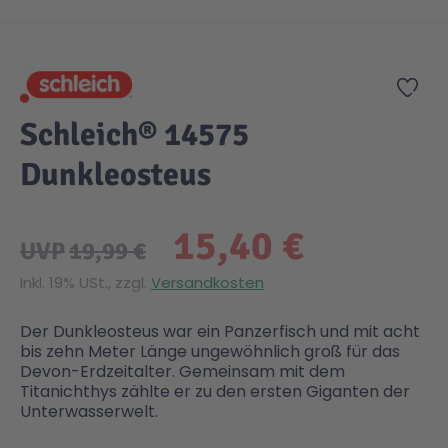
Zum Anfang der Bildgalerie springen
Gesundheit & Pflege
Kinder- & Jugendbücher
Kreativ Spielwaren
Creator
City Life
Zur
Sicherheit
Krimi / Thriller
Kuscheltiere
DC Comics™ Super Heroes
Country
Schleich® 14575
Dunkleosteus
Liebesromane
Puppen & Puppenzubehör
Disney
Fairies
15,40 €
Sachbücher / Wissen
Puzzle & Legespiele
DUPLO®
Family Fun
UVP
19,99 €
Inkl. 19% USt., zzgl.
Versandkosten
Zeit & Reise
Holzspielwaren
Friends
Figures
Der Dunkleosteus war ein Panzerfisch und mit acht
bis zehn Meter Länge ungewöhnlich groß für das
Elektronische Spielwaren
Jurassic World™
Fun Stars
Devon-Erdzeitalter. Gemeinsam mit dem
Titanichthys zählte er zu den ersten Giganten der
Unterwasserwelt.
Kreativ
Harry Potter™
Heroes