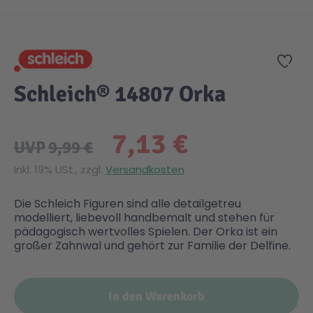
Zum Anfang der Bildgalerie springen
Gesundheit & Pflege
Kinder- & Jugendbücher
Kreativ Spielwaren
Creator
City Life
Zur
Sicherheit
Krimi / Thriller
Kuscheltiere
DC Comics™ Super Heroes
Country
Schleich® 14807 Orka
Liebesromane
Puppen & Puppenzubehör
Disney
Fairies
7,13 €
UVP
9,99 €
Sachbücher / Wissen
Puzzle & Legespiele
DUPLO®
Family Fun
Inkl. 19% USt., zzgl.
Versandkosten
Die Schleich Figuren sind alle detailgetreu
Zeit & Reise
Holzspielwaren
Friends
Figures
modelliert, liebevoll handbemalt und stehen für
pädagogisch wertvolles Spielen. Der Orka ist ein
großer Zahnwal und gehört zur Familie der Delfine.
Elektronische Spielwaren
Jurassic World™
Fun Stars
In den Warenkorb
Kreativ
Harry Potter™
Heroes