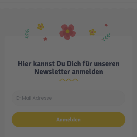
Technic
Spiel-Ei
Aktion
Seltene Artikel
Hier kannst Du Dich für unseren
Newsletter anmelden
LEGO® Blumen
E-Mail Adresse
Anmelden