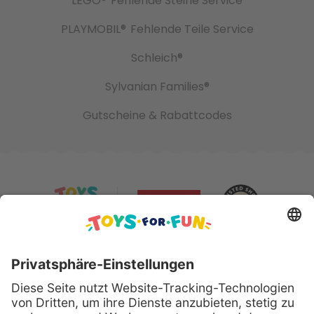
LEGO®
Fehlende Steine Service
PLAYMOBIL®
Fehlende Teile Service
Schleich®
Sylvanian Families®
Gutscheine & Rabattcodes
Sicher bezahlen mit: