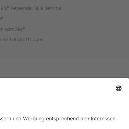
BIL®
Fehlende Teile Service
h®
an Families®
ine & Rabattcodes