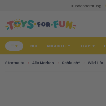
Kundenberatung
Zur Startseite
☰
NEU
ANGEBOTE
LEGO®
Startseite
Alle Marken
Schleich®
Wild Life
Zum Ende der Bildgalerie springen