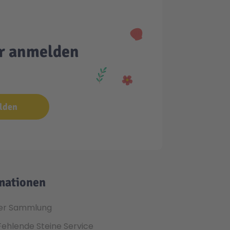
er anmelden
lden
mationen
er Sammlung
Fehlende Steine Service