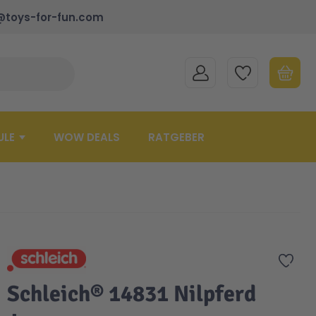
@toys-for-fun.com
MEIN KONTO
MEINE WUNSCHLISTE
WARENK
Suche schließen
Minicart
ULE
WOW DEALS
RATGEBER
Zur 
Schleich® 14831 Nilpferd