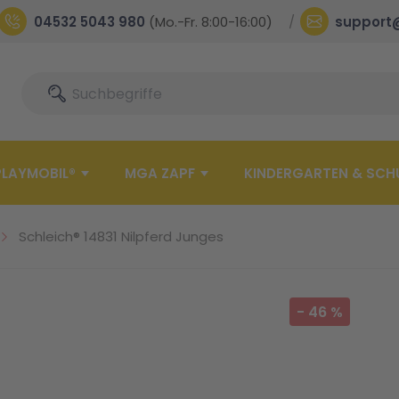
04532 5043 980
(Mo.-Fr. 8:00-16:00)
support
Suche
Suche
PLAYMOBIL®
MGA ZAPF
KINDERGARTEN & SCH
Schleich® 14831 Nilpferd Junges
-
46
%