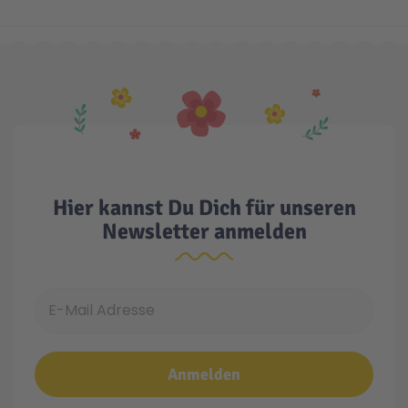
Technic
Spiel-Ei
Aktion
Seltene Artikel
Hier kannst Du Dich für unseren
LEGO® Blumen
Newsletter anmelden
E-Mail Adresse
Anmelden