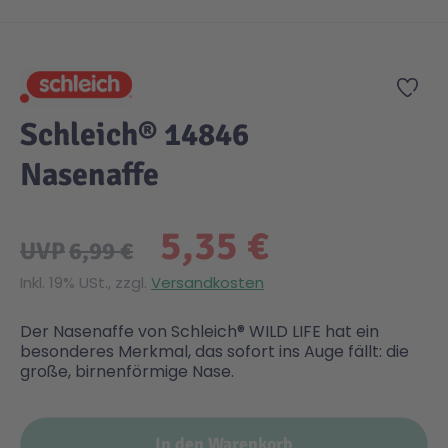
Zum Anfang der Bildgalerie springen
Gesundheit & Pflege
Kinder- & Jugendbücher
Kreativ Spielwaren
Creator
City Life
Zur
Sicherheit
Krimi / Thriller
Kuscheltiere
DC Comics™ Super Heroes
Country
Schleich® 14846
Nasenaffe
Liebesromane
Puppen & Puppenzubehör
Disney
Fairies
5,35 €
Sachbücher / Wissen
Puzzle & Legespiele
DUPLO®
Family Fun
UVP
6,99 €
Inkl. 19% USt., zzgl.
Versandkosten
Zeit & Reise
Holzspielwaren
Friends
Figures
Der Nasenaffe von Schleich® WILD LIFE hat ein
besonderes Merkmal, das sofort ins Auge fällt: die
Elektronische Spielwaren
Jurassic World™
Fun Stars
große, birnenförmige Nase.
Kreativ
Harry Potter™
Heroes
In den Warenkorb