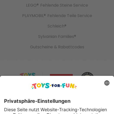
LEGO®
Fehlende Steine Service
PLAYMOBIL®
Fehlende Teile Service
Schleich®
Sylvanian Families®
Gutscheine & Rabattcodes
Sicher bezahlen mit: