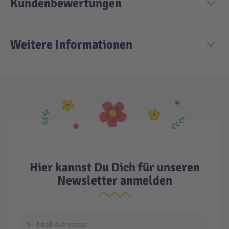
Kundenbewertungen
Technic
Spiel-Ei
Weitere Informationen
Aktion
Seltene Artikel
LEGO® Blumen
Hier kannst Du Dich für unseren
Newsletter anmelden
E-Mail Adresse