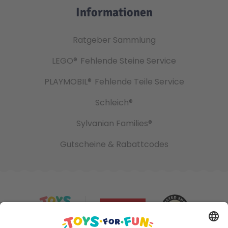
Informationen
Ratgeber Sammlung
LEGO®
Fehlende Steine Service
PLAYMOBIL®
Fehlende Teile Service
Schleich®
Sylvanian Families®
Gutscheine & Rabattcodes