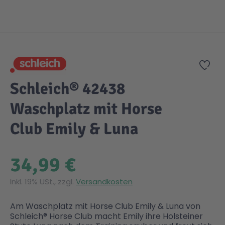
Gesundheit & Pflege
Kinder- & Jugendbücher
Kreativ Spielwaren
Creator
City Life
Zum Anfang der Bildgalerie springen
Sicherheit
Krimi / Thriller
Kuscheltiere
DC Comics™ Super Heroes
Country
Zur
Schleich® 42438
Liebesromane
Puppen & Puppenzubehör
Disney
Fairies
Waschplatz mit Horse
Sachbücher / Wissen
Puzzle & Legespiele
DUPLO®
Family Fun
Club Emily & Luna
Zeit & Reise
Holzspielwaren
Friends
Figures
34,99 €
Inkl. 19% USt., zzgl.
Versandkosten
Elektronische Spielwaren
Jurassic World™
Fun Stars
Am Waschplatz mit Horse Club Emily & Luna von
Schleich® Horse Club macht Emily ihre Holsteiner
Kreativ
Harry Potter™
Heroes