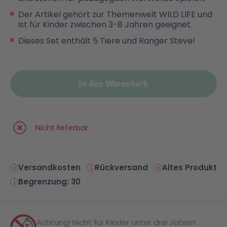
Der Artikel gehört zur Themenwelt WILD LIFE und
Malen & Zeichnen
Marvel™ Super Heroes
Knights
ist für Kinder zwischen 3-8 Jahren geeignet.
Dieses Set enthält 5 Tiere und Ranger Steve!
Minecraft™
NOVELMORE
In den Warenkorb
Minifiguren
Sports Action
NINJAGO®
VW
Nicht lieferbar
Speed Champions
Wiltopia
Versandkosten
Rückversand
Altes Produkt
Begrenzung: 30
Star Wars™
Aktion
Super Mario
Cars
Achtung! Nicht für Kinder unter drei Jahren