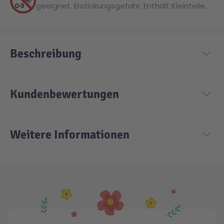
geeignet. Erstickungsgefahr. Enthält Kleinteile.
Technic
Spiel-Ei
Beschreibung
Aktion
Seltene Artikel
Kundenbewertungen
LEGO® Blumen
Weitere Informationen