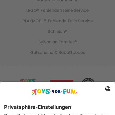
LEGO®
Fehlende Steine Service
PLAYMOBIL®
Fehlende Teile Service
Schleich®
Sylvanian Families®
Gutscheine & Rabattcodes
Sicher bezahlen mit: