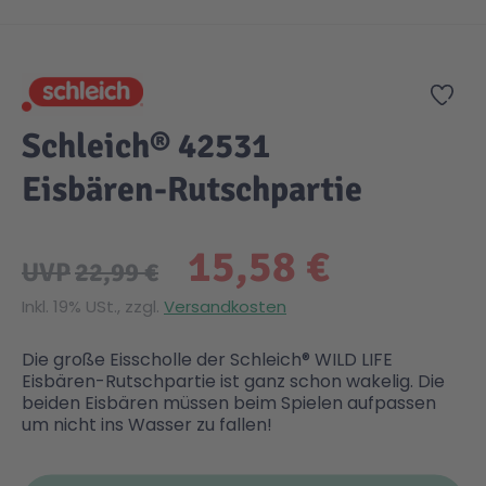
Zum Anfang der Bildgalerie springen
Gesundheit & Pflege
Kinder- & Jugendbücher
Kreativ Spielwaren
Creator
City Life
Zur
Sicherheit
Krimi / Thriller
Kuscheltiere
DC Comics™ Super Heroes
Country
Schleich® 42531
Eisbären-Rutschpartie
Liebesromane
Puppen & Puppenzubehör
Disney
Fairies
15,58 €
Sachbücher / Wissen
Puzzle & Legespiele
DUPLO®
Family Fun
UVP
22,99 €
Inkl. 19% USt., zzgl.
Versandkosten
Zeit & Reise
Holzspielwaren
Friends
Figures
Die große Eisscholle der Schleich® WILD LIFE
Eisbären-Rutschpartie ist ganz schon wakelig. Die
Elektronische Spielwaren
Jurassic World™
Fun Stars
beiden Eisbären müssen beim Spielen aufpassen
um nicht ins Wasser zu fallen!
Kreativ
Harry Potter™
Heroes