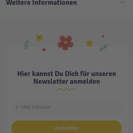
Weitere Informationen
Technic
Spiel-Ei
Aktion
Seltene Artikel
LEGO® Blumen
Hier kannst Du Dich für unseren
Newsletter anmelden
E-Mail Adresse
Anmelden