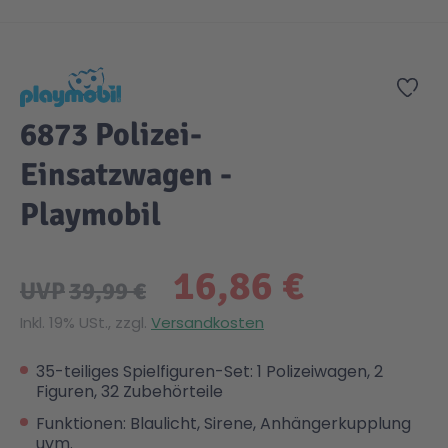
Zum Anfang der Bildgalerie springen
Zur
6873 Polizei-
Einsatzwagen -
Playmobil
16,86 €
UVP
39,99 €
Inkl. 19% USt., zzgl.
Versandkosten
35-teiliges Spielfiguren-Set: 1 Polizeiwagen, 2
Figuren, 32 Zubehörteile
Funktionen: Blaulicht, Sirene, Anhängerkupplung
uvm.