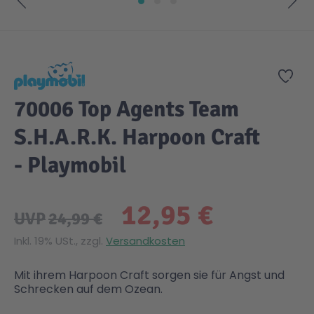
Zum Anfang der Bildgalerie springen
Gesundheit & Pflege
Kinder- & Jugendbücher
Kreativ Spielwaren
Creator
City Life
Zur
Sicherheit
Krimi / Thriller
Kuscheltiere
DC Comics™ Super Heroes
Country
70006 Top Agents Team
Liebesromane
Puppen & Puppenzubehör
Disney
Fairies
S.H.A.R.K. Harpoon Craft
- Playmobil
Sachbücher / Wissen
Puzzle & Legespiele
DUPLO®
Family Fun
12,95 €
Zeit & Reise
Holzspielwaren
Friends
Figures
UVP
24,99 €
Inkl. 19% USt., zzgl.
Versandkosten
Elektronische Spielwaren
Jurassic World™
Fun Stars
Mit ihrem Harpoon Craft sorgen sie für Angst und
Schrecken auf dem Ozean.
Kreativ
Harry Potter™
Heroes