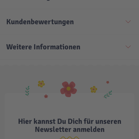
Technic
Spiel-Ei
Kundenbewertungen
Aktion
Weitere Informationen
Seltene Artikel
LEGO® Blumen
Hier kannst Du Dich für unseren
Newsletter anmelden