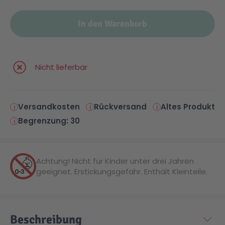
Malen & Zeichnen
Marvel™ Super Heroes
Knights
In den Warenkorb
Minecraft™
NOVELMORE
Nicht lieferbar
Minifiguren
Sports Action
Versandkosten
Rückversand
Altes Produkt
NINJAGO®
VW
Begrenzung: 30
Speed Champions
Wiltopia
Achtung! Nicht für Kinder unter drei Jahren
geeignet. Erstickungsgefahr. Enthält Kleinteile.
Star Wars™
Aktion
Super Mario
Cars
Beschreibung