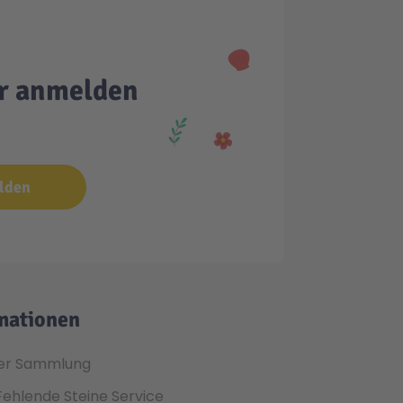
er anmelden
lden
mationen
er Sammlung
Fehlende Steine Service