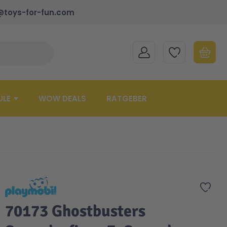
@toys-for-fun.com
MEIN KONTO
MEINE WUNSCHLISTE
WARENK
Suche schließen
Minicart
ULE
WOW DEALS
RATGEBER
Zur 
70173 Ghostbusters