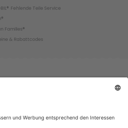
BIL®
Fehlende Teile Service
h®
an Families®
ine & Rabattcodes