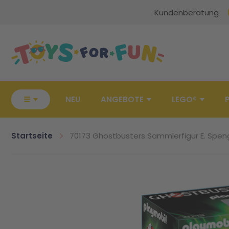
Kundenberatung
Zur Startseite
☰
NEU
ANGEBOTE
LEGO®
Startseite
70173 Ghostbusters Sammlerfigur E. Speng
Zum Ende der Bildgalerie springen