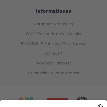
Informationen
Ratgeber Sammlung
LEGO®
Fehlende Steine Service
PLAYMOBIL®
Fehlende Teile Service
Schleich®
Sylvanian Families®
Gutscheine & Rabattcodes