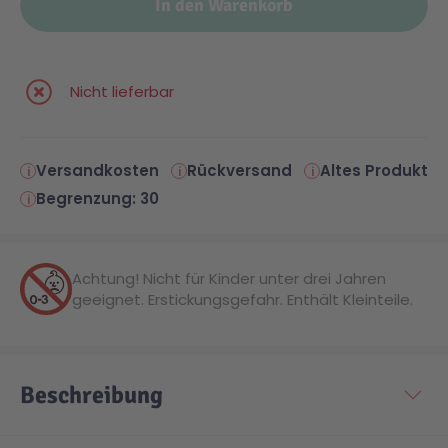
In den Warenkorb
Malen & Zeichnen
Marvel™ Super Heroes
Knights
Nicht lieferbar
Minecraft™
NOVELMORE
Versandkosten
Rückversand
Altes Produkt
Minifiguren
Sports Action
Begrenzung: 30
NINJAGO®
VW
Achtung! Nicht für Kinder unter drei Jahren
geeignet. Erstickungsgefahr. Enthält Kleinteile.
Speed Champions
Wiltopia
Star Wars™
Aktion
Beschreibung
Super Mario
Cars