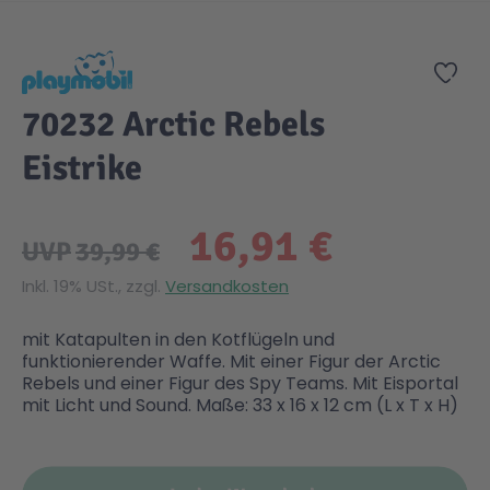
Zum Anfang der Bildgalerie springen
Gesundheit & Pflege
Kinder- & Jugendbücher
Kreativ Spielwaren
Creator
City Life
Zur
70232 Arctic Rebels
Sicherheit
Krimi / Thriller
Kuscheltiere
DC Comics™ Super Heroes
Country
Eistrike
Liebesromane
Puppen & Puppenzubehör
Disney
Fairies
16,91 €
UVP
39,99 €
Sachbücher / Wissen
Puzzle & Legespiele
DUPLO®
Family Fun
Inkl. 19% USt., zzgl.
Versandkosten
Zeit & Reise
Holzspielwaren
Friends
Figures
mit Katapulten in den Kotflügeln und
funktionierender Waffe. Mit einer Figur der Arctic
Rebels und einer Figur des Spy Teams. Mit Eisportal
Elektronische Spielwaren
Jurassic World™
Fun Stars
mit Licht und Sound. Maße: 33 x 16 x 12 cm (L x T x H)
Kreativ
Harry Potter™
Heroes