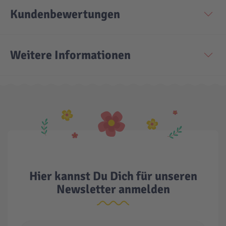
Kundenbewertungen
Technic
Spiel-Ei
Weitere Informationen
Aktion
Seltene Artikel
LEGO® Blumen
Hier kannst Du Dich für unseren
Newsletter anmelden
E-Mail Adresse