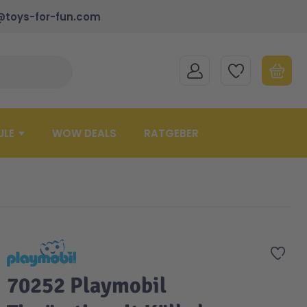
@toys-for-fun.com
MEIN KONTO
MEINE WUNSCHLISTE
WARENK
Suche schließen
Minicart
ULE
WOW DEALS
RATGEBER
Zur 
70252 Playmobil