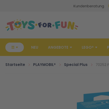
Kundenberatung
Zur Startseite
☰
NEU
ANGEBOTE
LEGO®
Startseite
PLAYMOBIL®
Special Plus
70252 P
Zum Ende der Bildgalerie springen