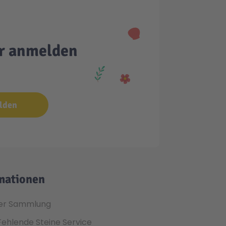
er anmelden
lden
mationen
er Sammlung
Fehlende Steine Service