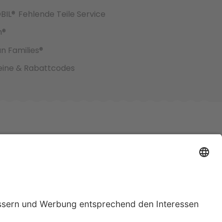
BIL®
Fehlende Teile Service
h®
an Families®
ine & Rabattcodes