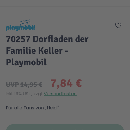
Zum Anfang der Bildgalerie springen
Zur
70257 Dorfladen der
Familie Keller -
Playmobil
7,84 €
UVP
14,95 €
Inkl. 19% USt., zzgl.
Versandkosten
Für alle Fans von „Heidi"