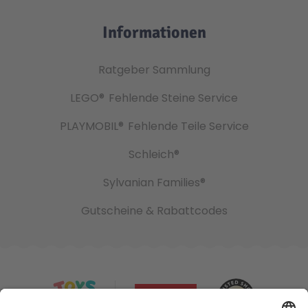
Informationen
Ratgeber Sammlung
LEGO®
Fehlende Steine Service
PLAYMOBIL®
Fehlende Teile Service
Schleich®
Sylvanian Families®
Gutscheine & Rabattcodes