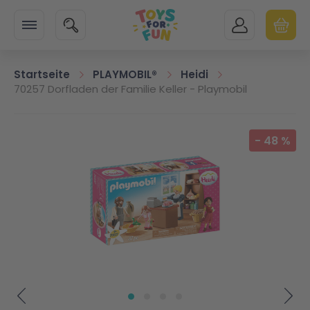
Zur Startseite
SUCHE
MEIN KONTO
WARENK
Minicart
Startseite
PLAYMOBIL®
Heidi
70257 Dorfladen der Familie Keller - Playmobil
Zum Ende der Bildgalerie springen
-
48
%