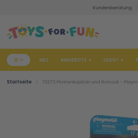
Kundenberatung
Zur Startseite
☰
NEU
ANGEBOTE
LEGO®
Startseite
70273 Piratenkapitän und Rotrock - Playm
Zum Ende der Bildgalerie springen