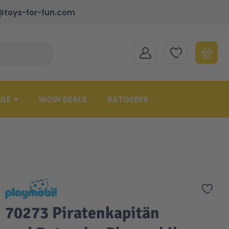
@toys-for-fun.com
MEIN KONTO
MEINE WUNSCHLISTE
WARENK
Suche schließen
Minicart
ULE
WOW DEALS
RATGEBER
Zur 
70273 Piratenkapitän