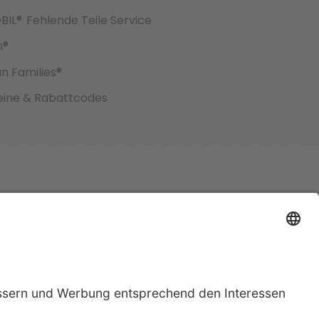
BIL®
Fehlende Teile Service
h®
an Families®
ine & Rabattcodes