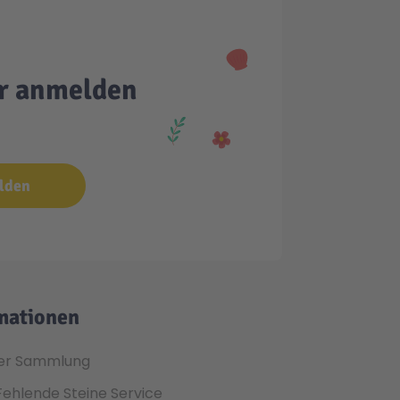
er anmelden
lden
mationen
er Sammlung
Fehlende Steine Service