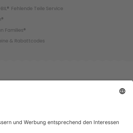
BIL®
Fehlende Teile Service
h®
an Families®
ine & Rabattcodes