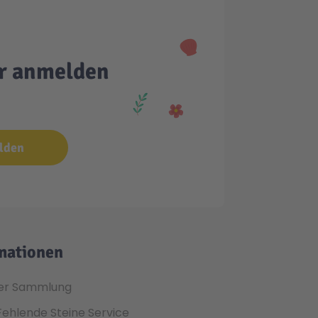
er anmelden
lden
mationen
er Sammlung
Fehlende Steine Service