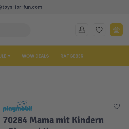
@toys-for-fun.com
MEIN KONTO
MEINE WUNSCHLISTE
WARENK
Suche schließen
Minicart
ULE
WOW DEALS
RATGEBER
Zur 
70284 Mama mit Kindern