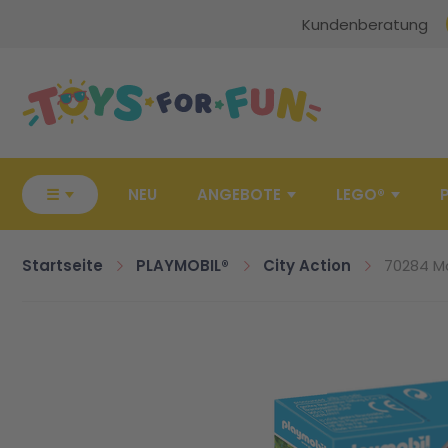
Kundenberatung
Zur Startseite
☰
NEU
ANGEBOTE
LEGO®
Startseite
PLAYMOBIL®
City Action
70284 Ma
Zum Ende der Bildgalerie springen