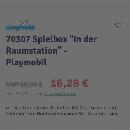
Zum Anfang der Bildgalerie springen
Gesundheit & Pflege
Kinder- & Jugendbücher
Kreativ Spielwaren
Creator
City Life
Zur
Sicherheit
Krimi / Thriller
Kuscheltiere
DC Comics™ Super Heroes
Country
70307 Spielbox "In der
Raumstation" -
Liebesromane
Puppen & Puppenzubehör
Disney
Fairies
Playmobil
Sachbücher / Wissen
Puzzle & Legespiele
DUPLO®
Family Fun
16,28 €
UVP
19,99 €
Zeit & Reise
Holzspielwaren
Friends
Figures
Inkl. 19% USt., zzgl.
Versandkosten
Elektronische Spielwaren
Jurassic World™
Fun Stars
mit Austronaut und Roboter. Mit Greifarmen und
Zubehör zum Nachspielen einer Weltraummission.
Kreativ
Harry Potter™
Heroes