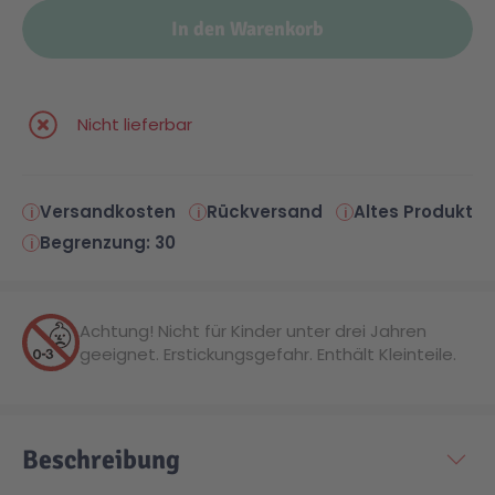
In den Warenkorb
Malen & Zeichnen
Marvel™ Super Heroes
Knights
Minecraft™
NOVELMORE
Nicht lieferbar
Minifiguren
Sports Action
Versandkosten
Rückversand
Altes Produkt
Begrenzung: 30
NINJAGO®
VW
Achtung! Nicht für Kinder unter drei Jahren
Speed Champions
Wiltopia
geeignet. Erstickungsgefahr. Enthält Kleinteile.
Star Wars™
Aktion
Beschreibung
Super Mario
Cars