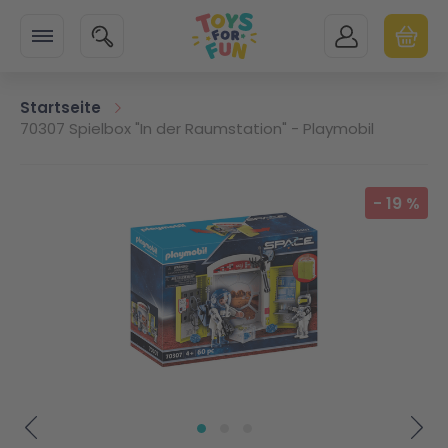
Zur Startseite
SUCHE
MEIN KONTO
WARENK
Minicart
Angebote
Ausstattung
Bücherecke
Spielwaren
LEGO®
PLAYMOBIL®
MGA Zapf
Kindergarten & Schule
Startseite
70307 Spielbox "In der Raumstation" - Playmobil
Alle Artikel
Alle Artikel
Alle Artikel
Alle Artikel
Alle Artikel
Alle Artikel
Alle Artikel
Alle Artikel
Zum Ende der Bildgalerie springen
-
19
%
Events
Textilien
Abenteuer / Action
Bauen & Konstruieren
Neu
Action Heroes
MGA Entertainment
Kindergarten
Essen & Trinken
Biografie / Weitere
Gesellschaftsspiele
Alle
Animals & Friends
Zapf Creation
Schule
Baby
Fantasy / Science-Fiction
Kleinspielwaren
Architecture
Asterix
Sale
Unterwegs
Kochbücher
Kostüme & Partybedarf
City
City Action