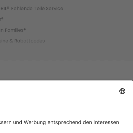
BIL®
Fehlende Teile Service
h®
an Families®
ine & Rabattcodes