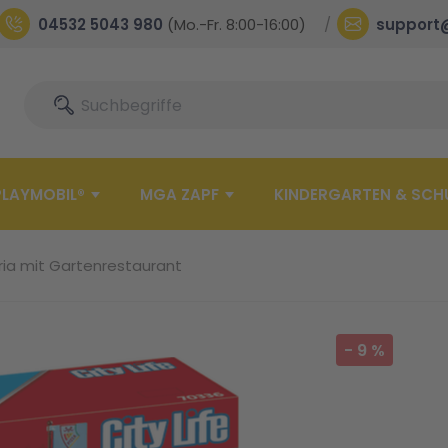
04532 5043 980
(Mo.-Fr. 8:00-16:00)
support
Suche
Suche
PLAYMOBIL®
MGA ZAPF
KINDERGARTEN & SCH
ria mit Gartenrestaurant
-
9
%