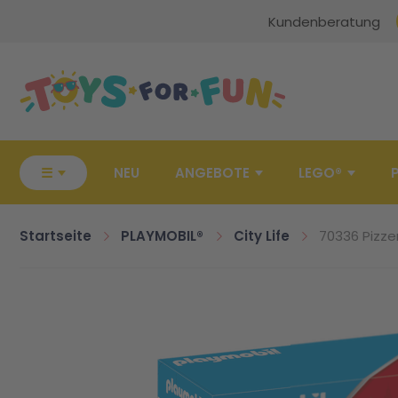
Kundenberatung
Zur Startseite
☰
NEU
ANGEBOTE
LEGO®
Startseite
PLAYMOBIL®
City Life
70336 Pizze
Zum Ende der Bildgalerie springen