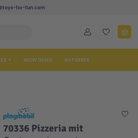
@toys-for-fun.com
MEIN KONTO
MEINE WUNSCHLISTE
WARENK
Suche schließen
Minicart
ULE
WOW DEALS
RATGEBER
Zur 
70336 Pizzeria mit