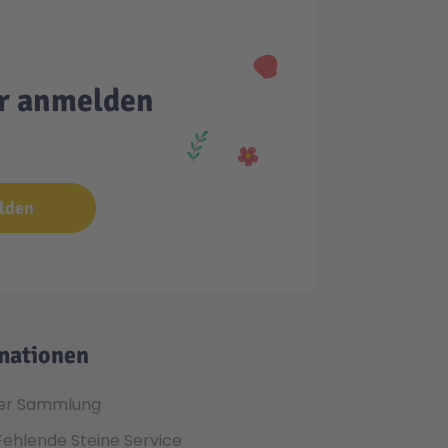
er anmelden
lden
mationen
er Sammlung
Fehlende Steine Service