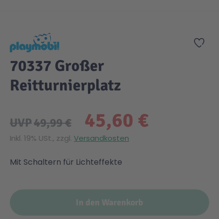
Zum Anfang der Bildgalerie springen
Zur
70337 Großer
Reitturnierplatz
45,60 €
UVP
49,99 €
Inkl. 19% USt., zzgl.
Versandkosten
Mit Schaltern für Lichteffekte
In den Warenkorb