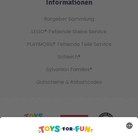
Informationen
Ratgeber Sammlung
LEGO®
Fehlende Steine Service
PLAYMOBIL®
Fehlende Teile Service
Schleich®
Sylvanian Families®
Gutscheine & Rabattcodes