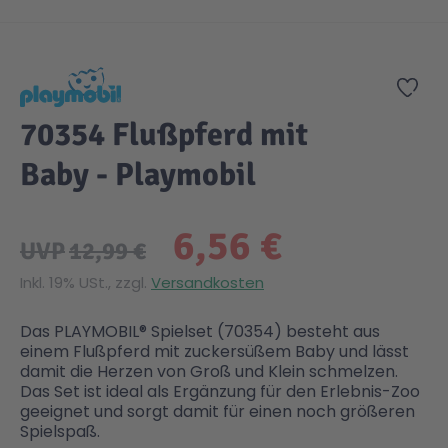
Zum Anfang der Bildgalerie springen
Zur
70354 Flußpferd mit
Baby - Playmobil
6,56 €
UVP
12,99 €
Inkl. 19% USt., zzgl.
Versandkosten
Das PLAYMOBIL® Spielset (70354) besteht aus
einem Flußpferd mit zuckersüßem Baby und lässt
damit die Herzen von Groß und Klein schmelzen.
Das Set ist ideal als Ergänzung für den Erlebnis-Zoo
geeignet und sorgt damit für einen noch größeren
Spielspaß.