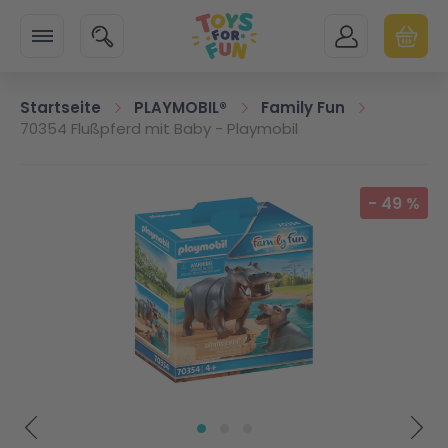
Zur Startseite
SUCHE
MEIN KONTO
WARENK
Minicart
Startseite
PLAYMOBIL®
Family Fun
70354 Flußpferd mit Baby - Playmobil
Zum Ende der Bildgalerie springen
-
49
%