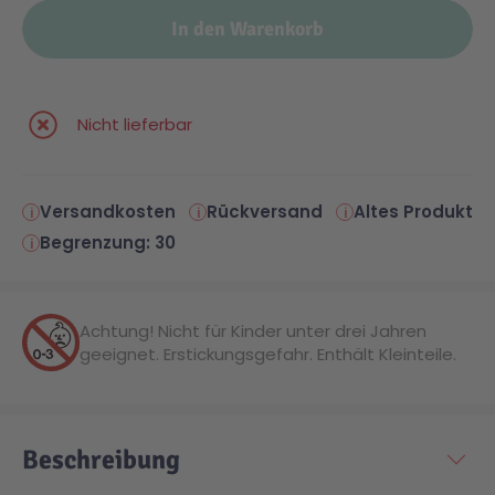
In den Warenkorb
Malen & Zeichnen
Marvel™ Super Heroes
Knights
Minecraft™
NOVELMORE
Nicht lieferbar
Minifiguren
Sports Action
Versandkosten
Rückversand
Altes Produkt
Begrenzung: 30
NINJAGO®
VW
Achtung! Nicht für Kinder unter drei Jahren
Speed Champions
Wiltopia
geeignet. Erstickungsgefahr. Enthält Kleinteile.
Star Wars™
Aktion
Beschreibung
Super Mario
Cars