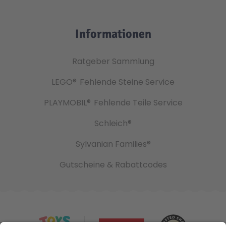
Informationen
Ratgeber Sammlung
LEGO®
Fehlende Steine Service
PLAYMOBIL®
Fehlende Teile Service
Schleich®
Sylvanian Families®
Gutscheine & Rabattcodes