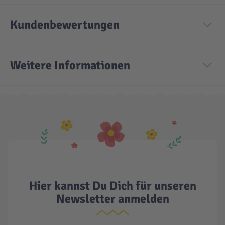
Kundenbewertungen
Technic
Spiel-Ei
Aktion
Weitere Informationen
Seltene Artikel
LEGO® Blumen
Hier kannst Du Dich für unseren
Newsletter anmelden