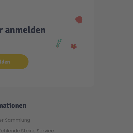
er anmelden
lden
mationen
er Sammlung
Fehlende Steine Service