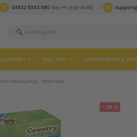
04532 5043 980
(Mo.-Fr. 8:00-16:00)
support
Suche
Suche
PLAYMOBIL®
MGA ZAPF
KINDERGARTEN & SCH
icher Ponyausflug - Playmobil
-
26
%