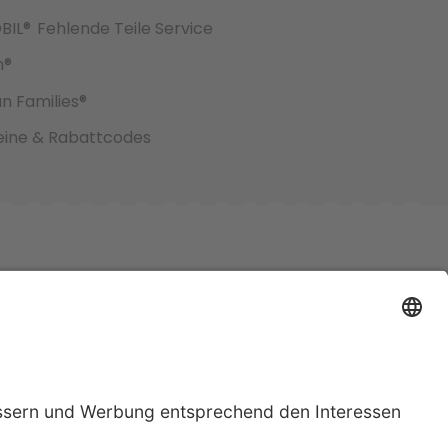
BIL®
Fehlende Teile Service
h®
an Families®
ine & Rabattcodes