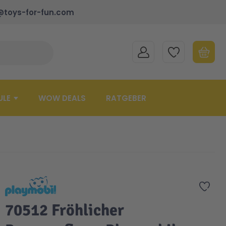
@toys-for-fun.com
MEIN KONTO
MEINE WUNSCHLISTE
WARENK
Suche schließen
Minicart
ULE
WOW DEALS
RATGEBER
Zur 
70512 Fröhlicher