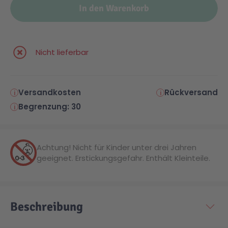
In den Warenkorb
Malen & Zeichnen
Marvel™ Super Heroes
Knights
Nicht lieferbar
Minecraft™
NOVELMORE
Minifiguren
Sports Action
Versandkosten
Rückversand
Begrenzung: 30
NINJAGO®
VW
Achtung! Nicht für Kinder unter drei Jahren
Speed Champions
Wiltopia
geeignet. Erstickungsgefahr. Enthält Kleinteile.
Star Wars™
Aktion
Beschreibung
Super Mario
Cars