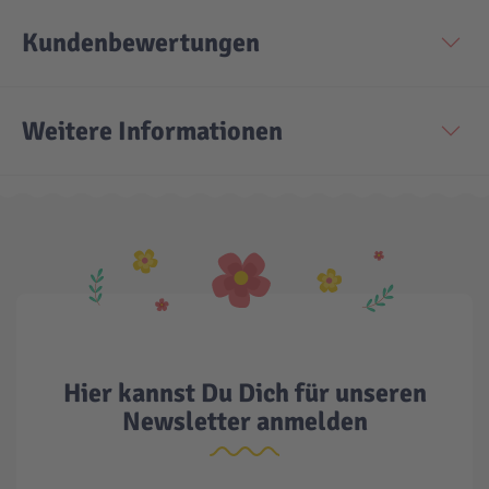
Kundenbewertungen
Technic
Spiel-Ei
Aktion
Weitere Informationen
Seltene Artikel
LEGO® Blumen
Hier kannst Du Dich für unseren
Newsletter anmelden