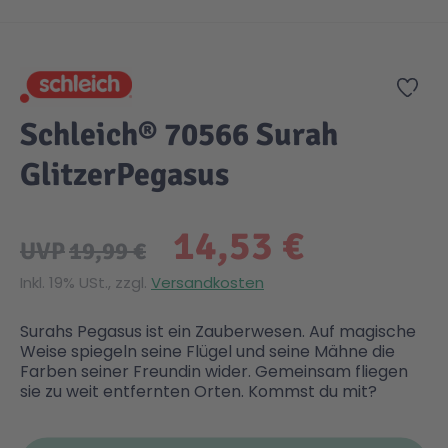
Zum Anfang der Bildgalerie springen
Gesundheit & Pflege
Kinder- & Jugendbücher
Kreativ Spielwaren
Creator
City Life
Zur
Sicherheit
Krimi / Thriller
Kuscheltiere
DC Comics™ Super Heroes
Country
Schleich® 70566 Surah
GlitzerPegasus
Liebesromane
Puppen & Puppenzubehör
Disney
Fairies
14,53 €
Sachbücher / Wissen
Puzzle & Legespiele
DUPLO®
Family Fun
UVP
19,99 €
Inkl. 19% USt., zzgl.
Versandkosten
Zeit & Reise
Holzspielwaren
Friends
Figures
Surahs Pegasus ist ein Zauberwesen. Auf magische
Weise spiegeln seine Flügel und seine Mähne die
Elektronische Spielwaren
Jurassic World™
Fun Stars
Farben seiner Freundin wider. Gemeinsam fliegen
sie zu weit entfernten Orten. Kommst du mit?
Kreativ
Harry Potter™
Heroes