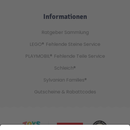
Informationen
Ratgeber Sammlung
LEGO®
Fehlende Steine Service
PLAYMOBIL®
Fehlende Teile Service
Schleich®
Sylvanian Families®
Gutscheine & Rabattcodes