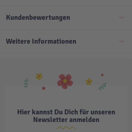
Technic
Spiel-Ei
Kundenbewertungen
Aktion
Weitere Informationen
Seltene Artikel
LEGO® Blumen
Hier kannst Du Dich für unseren
Newsletter anmelden