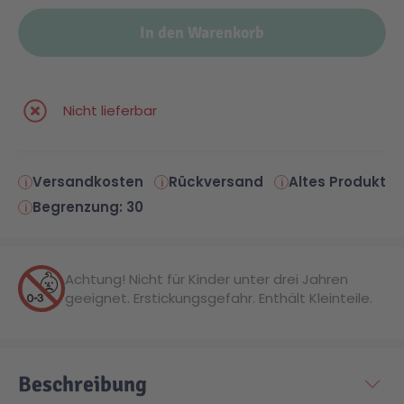
In den Warenkorb
Malen & Zeichnen
Marvel™ Super Heroes
Knights
Minecraft™
NOVELMORE
Nicht lieferbar
Minifiguren
Sports Action
Versandkosten
Rückversand
Altes Produkt
Begrenzung: 30
NINJAGO®
VW
Speed Champions
Wiltopia
Achtung! Nicht für Kinder unter drei Jahren
geeignet. Erstickungsgefahr. Enthält Kleinteile.
Star Wars™
Aktion
Beschreibung
Super Mario
Cars