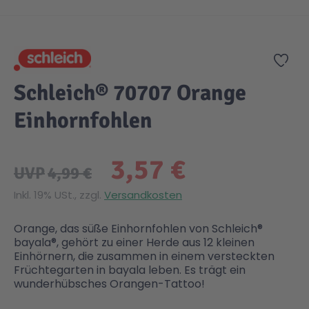
Zum Anfang der Bildgalerie springen
Gesundheit & Pflege
Kinder- & Jugendbücher
Kreativ Spielwaren
Creator
City Life
Zur
Sicherheit
Krimi / Thriller
Kuscheltiere
DC Comics™ Super Heroes
Country
Schleich® 70707 Orange
Einhornfohlen
Liebesromane
Puppen & Puppenzubehör
Disney
Fairies
3,57 €
Sachbücher / Wissen
Puzzle & Legespiele
DUPLO®
Family Fun
UVP
4,99 €
Inkl. 19% USt., zzgl.
Versandkosten
Zeit & Reise
Holzspielwaren
Friends
Figures
Orange, das süße Einhornfohlen von Schleich®
bayala®, gehört zu einer Herde aus 12 kleinen
Elektronische Spielwaren
Jurassic World™
Fun Stars
Einhörnern, die zusammen in einem versteckten
Früchtegarten in bayala leben. Es trägt ein
wunderhübsches Orangen-Tattoo!
Kreativ
Harry Potter™
Heroes