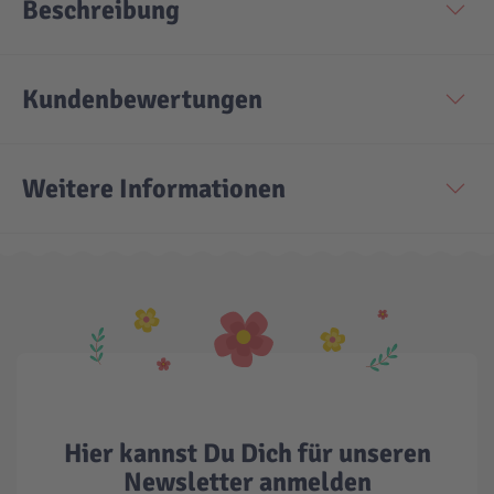
Beschreibung
Technic
Spiel-Ei
Kundenbewertungen
Aktion
Weitere Informationen
Seltene Artikel
LEGO® Blumen
Hier kannst Du Dich für unseren
Newsletter anmelden