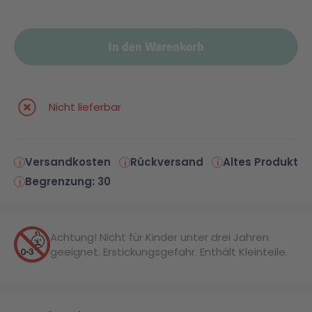
Malen & Zeichnen
Marvel™ Super Heroes
Knights
In den Warenkorb
Minecraft™
NOVELMORE
Nicht lieferbar
Minifiguren
Sports Action
Versandkosten
Rückversand
Altes Produkt
NINJAGO®
VW
Begrenzung: 30
Speed Champions
Wiltopia
Achtung! Nicht für Kinder unter drei Jahren
geeignet. Erstickungsgefahr. Enthält Kleinteile.
Star Wars™
Aktion
Super Mario
Cars