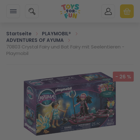
Zur Startseite
SUCHE
MEIN KONTO
WARENK
Minicart
Startseite
PLAYMOBIL®
ADVENTURES OF AYUMA
70803 Crystal Fairy und Bat Fairy mit Seelentieren -
Playmobil
Zum Ende der Bildgalerie springen
-
26
%