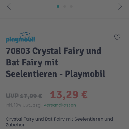
Zum Anfang der Bildgalerie springen
Zur
70803 Crystal Fairy und
Bat Fairy mit
Seelentieren - Playmobil
13,29 €
UVP
17,99 €
Inkl. 19% USt., zzgl.
Versandkosten
Crystal Fairy und Bat Fairy mit Seelentieren und
Zubehör.