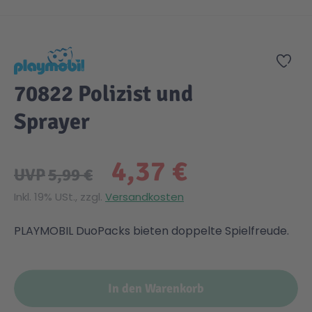
Zum Anfang der Bildgalerie springen
Zur
70822 Polizist und
Sprayer
4,37 €
UVP
5,99 €
Inkl. 19% USt., zzgl.
Versandkosten
PLAYMOBIL DuoPacks bieten doppelte Spielfreude.
In den Warenkorb