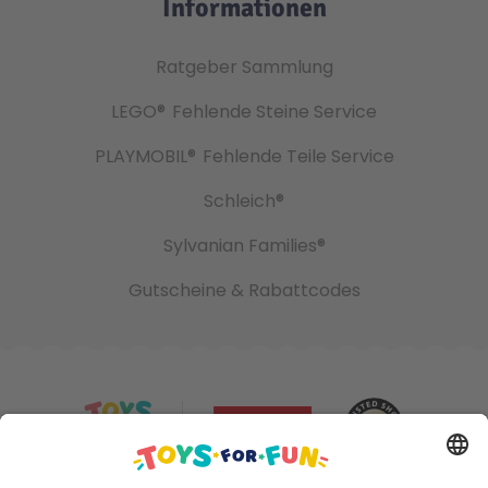
Informationen
Ratgeber Sammlung
LEGO®
Fehlende Steine Service
PLAYMOBIL®
Fehlende Teile Service
Schleich®
Sylvanian Families®
Gutscheine & Rabattcodes