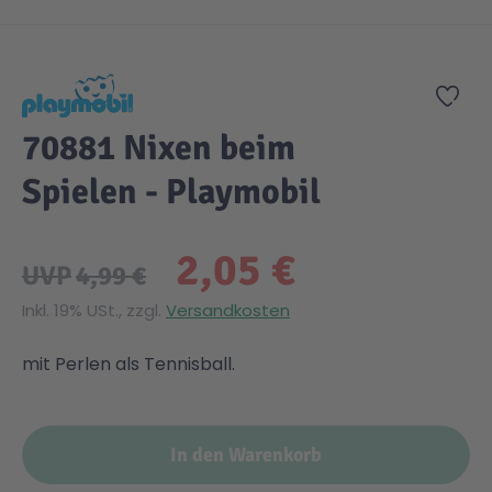
Zum Anfang der Bildgalerie springen
Zur
70881 Nixen beim
Spielen - Playmobil
2,05 €
UVP
4,99 €
Inkl. 19% USt., zzgl.
Versandkosten
mit Perlen als Tennisball.
In den Warenkorb