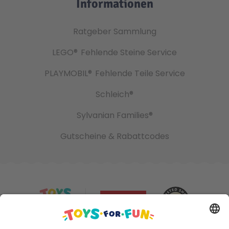
Informationen
Ratgeber Sammlung
LEGO®
Fehlende Steine Service
PLAYMOBIL®
Fehlende Teile Service
Schleich®
Sylvanian Families®
Gutscheine & Rabattcodes