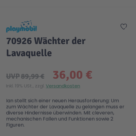
Zum Anfang der Bildgalerie springen
Zur
70926 Wächter der
Lavaquelle
36,00 €
UVP
89,99 €
Inkl. 19% USt., zzgl.
Versandkosten
Ian stellt sich einer neuen Herausforderung: Um
zum Wächter der Lavaquelle zu gelangen muss er
diverse Hindernisse überwinden. Mit cleveren,
mechanischen Fallen und Funktionen sowie 2
Figuren.