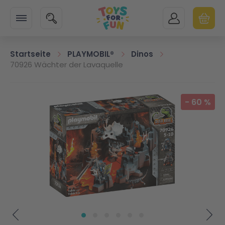
Zur Startseite
SUCHE
MEIN KONTO
WARENK
Minicart
Startseite
PLAYMOBIL®
Dinos
70926 Wächter der Lavaquelle
Zum Ende der Bildgalerie springen
-
60
%