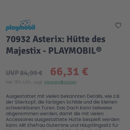
Zum Anfang der Bildgalerie springen
Zur
70932 Asterix: Hütte des
Majestix - PLAYMOBIL®
66,31 €
UVP
84,99 €
Inkl. 19% USt., zzgl.
Versandkosten
Ausgestattet mit vielen bekannten Details, wie z.B.
der Stierkopf, die farbigen Schilde und die kleinen
schwenkbaren Türen. Das Dach kann teilweise
abgenommen werden, damit die mit vielen
Accessoires ausgestattete Hütte bespielt werden
kann. Mit Ehefrau Gutemine und Häuptlingssitz für