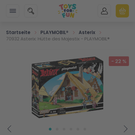
Zur Startseite
SUCHE
MEIN KONTO
WARENK
Minicart
Startseite
PLAYMOBIL®
Asterix
70932 Asterix: Hütte des Majestix - PLAYMOBIL®
Zum Ende der Bildgalerie springen
-
22
%