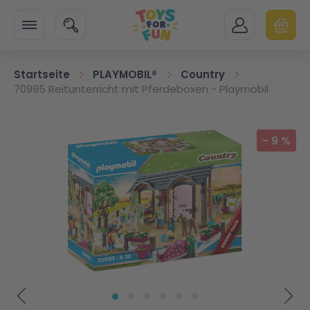
Zur Startseite
SUCHE
MEIN KONTO
WARENK
Minicart
Startseite
PLAYMOBIL®
Country
70995 Reitunterricht mit Pferdeboxen - Playmobil
Zum Ende der Bildgalerie springen
-
9
%