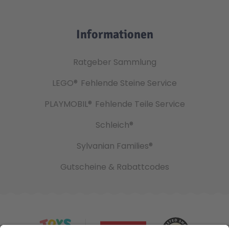
Informationen
Ratgeber Sammlung
LEGO®
Fehlende Steine Service
PLAYMOBIL®
Fehlende Teile Service
Schleich®
Sylvanian Families®
Gutscheine & Rabattcodes