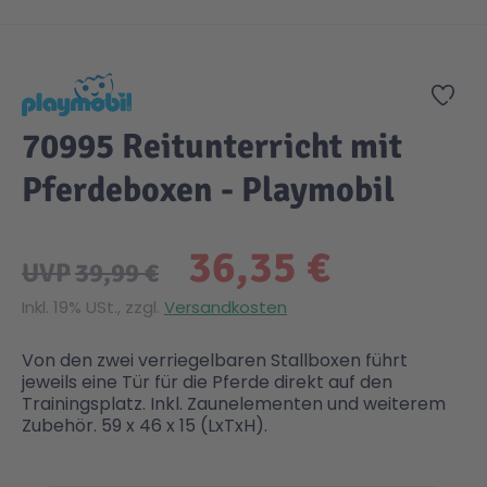
Zum Anfang der Bildgalerie springen
Zur
70995 Reitunterricht mit
Pferdeboxen - Playmobil
36,35 €
UVP
39,99 €
Inkl. 19% USt., zzgl.
Versandkosten
Von den zwei verriegelbaren Stallboxen führt
jeweils eine Tür für die Pferde direkt auf den
Trainingsplatz. Inkl. Zaunelementen und weiterem
Zubehör. 59 x 46 x 15 (LxTxH).