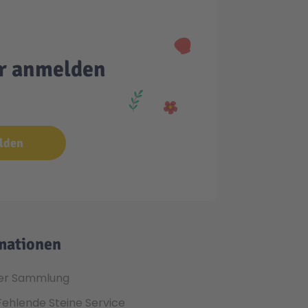
er anmelden
lden
mationen
er Sammlung
Fehlende Steine Service