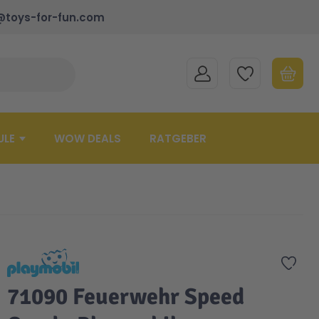
@toys-for-fun.com
MEIN KONTO
MEINE WUNSCHLISTE
WARENK
Suche schließen
Minicart
ULE
WOW DEALS
RATGEBER
Zur 
71090 Feuerwehr Speed