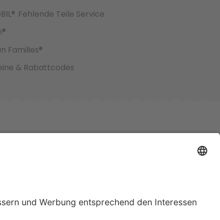
BIL®
Fehlende Teile Service
h®
an Families®
ine & Rabattcodes