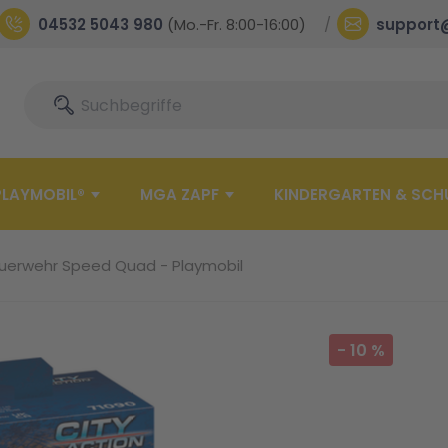
04532 5043 980
(Mo.-Fr. 8:00-16:00)
support
Suche
Suche
PLAYMOBIL®
MGA ZAPF
KINDERGARTEN & SCH
euerwehr Speed Quad - Playmobil
-
10
%