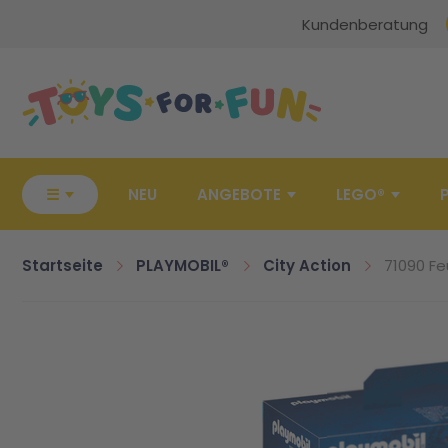
Kundenberatung
Zur Startseite
☰
NEU
ANGEBOTE
LEGO®
Startseite
PLAYMOBIL®
City Action
71090 F
Zum Ende der Bildgalerie springen