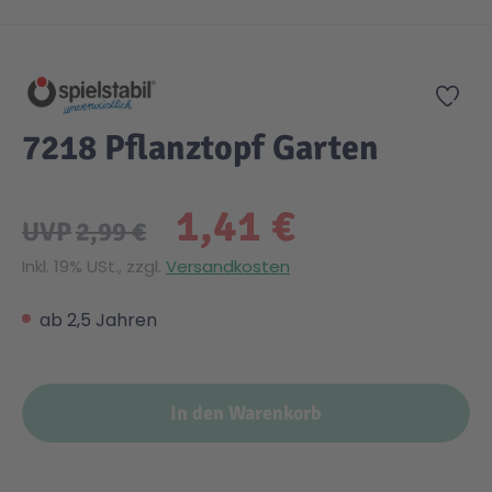
Zum Anfang der Bildgalerie springen
Zur
7218 Pflanztopf Garten
1,41 €
UVP
2,99 €
Inkl. 19% USt., zzgl.
Versandkosten
ab 2,5 Jahren
In den Warenkorb