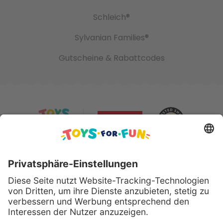
Schleich®
Sylvanian Families®
Gutscheine & Rabattcodes
Sicher bezahlen mit: