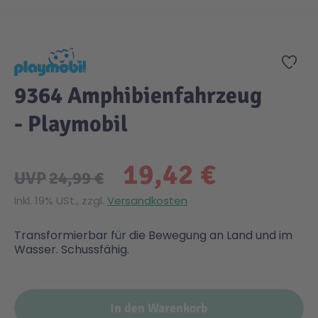
Zum Anfang der Bildgalerie springen
Zur
9364 Amphibienfahrzeug
- Playmobil
19,42 €
UVP
24,99 €
Inkl. 19% USt., zzgl.
Versandkosten
Transformierbar für die Bewegung an Land und im
Wasser. Schussfähig.
In den Warenkorb