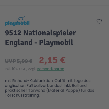
Zum Anfang der Bildgalerie springen
Zur
9512 Nationalspieler
England - Playmobil
2,15 €
UVP
5,99 €
Inkl. 19% USt., zzgl.
Versandkosten
mit Einhand-Kickfunktion. Outfit mit Logo des
englischen Fußballverbandes! Inkl. Ball und
praktischer Torwand (Material: Pappe) für das
Torschusstraining.