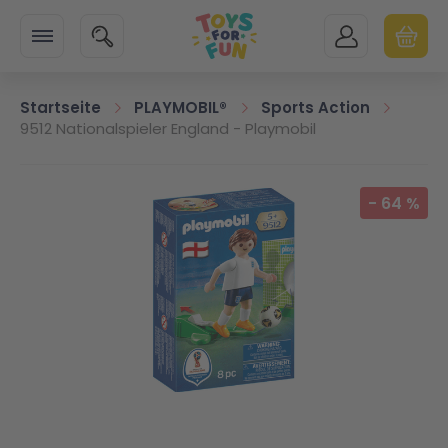
Zur Startseite
SUCHE
MEIN KONTO
WARENK
Minicart
Startseite
PLAYMOBIL®
Sports Action
9512 Nationalspieler England - Playmobil
Zum Ende der Bildgalerie springen
-
64
%