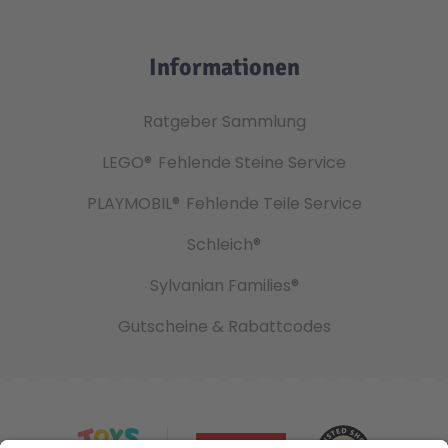
Informationen
Ratgeber Sammlung
LEGO®
Fehlende Steine Service
PLAYMOBIL®
Fehlende Teile Service
Schleich®
Sylvanian Families®
Gutscheine & Rabattcodes