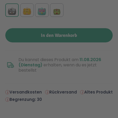
Malen & Zeichnen
Marvel™ Super Heroes
Knights
Minecraft™
NOVELMORE
In den Warenkorb
Minifiguren
Sports Action
Du kannst dieses Produkt am
11.08.2026
NINJAGO®
VW
(Dienstag)
erhalten, wenn du es jetzt
bestellst
Speed Champions
Wiltopia
Versandkosten
Rückversand
Altes Produkt
Star Wars™
Aktion
Begrenzung: 30
Super Mario
Cars