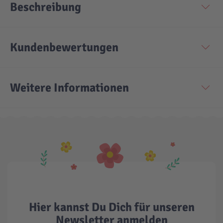
Beschreibung
Technic
Spiel-Ei
Kundenbewertungen
Aktion
Weitere Informationen
Seltene Artikel
LEGO® Blumen
Hier kannst Du Dich für unseren
Newsletter anmelden