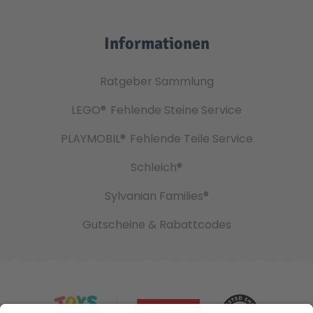
Informationen
Ratgeber Sammlung
LEGO®
Fehlende Steine Service
PLAYMOBIL®
Fehlende Teile Service
Schleich®
Sylvanian Families®
Gutscheine & Rabattcodes