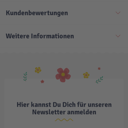
Kundenbewertungen
Technic
Spiel-Ei
Aktion
Weitere Informationen
Seltene Artikel
LEGO® Blumen
Hier kannst Du Dich für unseren
Newsletter anmelden