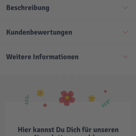
Beschreibung
Technic
Spiel-Ei
Kundenbewertungen
Aktion
Seltene Artikel
Weitere Informationen
LEGO® Blumen
Hier kannst Du Dich für unseren