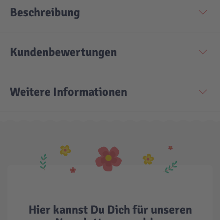
Beschreibung
Technic
Spiel-Ei
Kundenbewertungen
Aktion
Seltene Artikel
Weitere Informationen
LEGO® Blumen
Hier kannst Du Dich für unseren