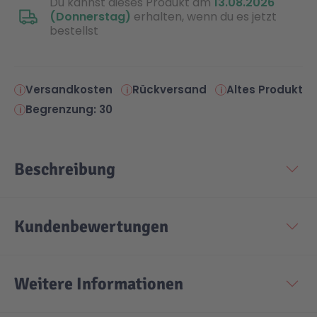
Du kannst dieses Produkt am
13.08.2026
(Donnerstag)
erhalten, wenn du es jetzt
bestellst
Technic
Spiel-Ei
Aktion
Versandkosten
Rückversand
Altes Produkt
Begrenzung: 30
Seltene Artikel
Beschreibung
LEGO® Blumen
Kundenbewertungen
Weitere Informationen