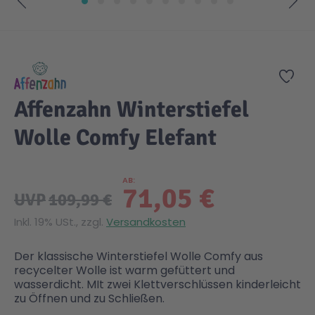
Zum Anfang der Bildgalerie springen
Gesundheit & Pflege
Kinder- & Jugendbücher
Kreativ Spielwaren
Creator
City Life
Zur
Sicherheit
Krimi / Thriller
Kuscheltiere
DC Comics™ Super Heroes
Country
Affenzahn Winterstiefel
Liebesromane
Puppen & Puppenzubehör
Disney
Fairies
Wolle Comfy Elefant
Sachbücher / Wissen
Puzzle & Legespiele
DUPLO®
Family Fun
AB
71,05 €
UVP
109,99 €
Zeit & Reise
Holzspielwaren
Friends
Figures
Inkl. 19% USt., zzgl.
Versandkosten
Der klassische Winterstiefel Wolle Comfy aus
Elektronische Spielwaren
Jurassic World™
Fun Stars
recycelter Wolle ist warm gefüttert und
wasserdicht. MIt zwei Klettverschlüssen kinderleicht
zu Öffnen und zu Schließen.
Kreativ
Harry Potter™
Heroes