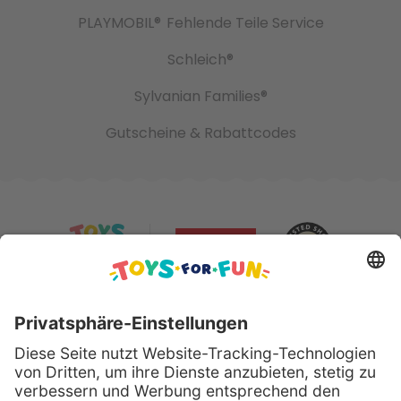
PLAYMOBIL®
Fehlende Teile Service
Schleich®
Sylvanian Families®
Gutscheine & Rabattcodes
Sicher bezahlen mit: