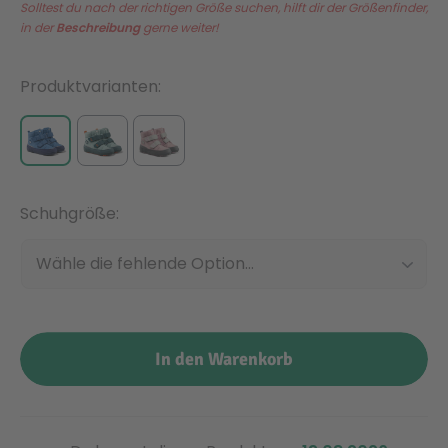
Solltest du nach der richtigen Größe suchen, hilft dir der Größenfinder,
in der
Beschreibung
gerne weiter!
Malen & Zeichnen
Marvel™ Super Heroes
Knights
Produktvarianten
Minecraft™
NOVELMORE
Minifiguren
Sports Action
Schuhgröße
NINJAGO®
VW
Schuhgröße
Speed Champions
Wiltopia
In den Warenkorb
Star Wars™
Aktion
Super Mario
Cars