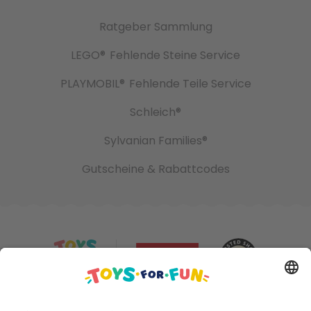
Ratgeber Sammlung
LEGO®
Fehlende Steine Service
PLAYMOBIL®
Fehlende Teile Service
Schleich®
Sylvanian Families®
Gutscheine & Rabattcodes