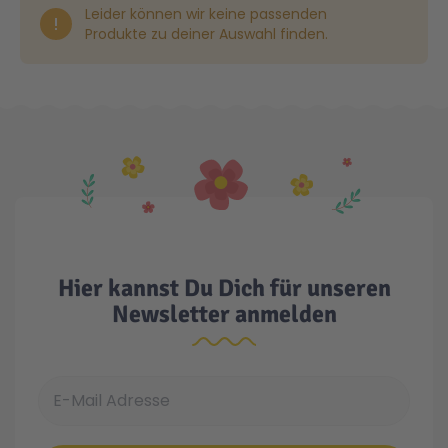
Leider können wir keine passenden
Produkte zu deiner Auswahl finden.
Gesundheit & Pflege
Kinder- & Jugendbücher
Kreativ Spielwaren
Creator
City Life
Sicherheit
Krimi / Thriller
Kuscheltiere
DC Comics™ Super Heroes
Country
Liebesromane
Puppen & Puppenzubehör
Disney
Fairies
Sachbücher / Wissen
Puzzle & Legespiele
DUPLO®
Family Fun
Hier kannst Du Dich für unseren
Zeit & Reise
Holzspielwaren
Friends
Figures
Newsletter anmelden
Elektronische Spielwaren
Jurassic World™
Fun Stars
E-Mail Adresse
Kreativ
Harry Potter™
Heroes