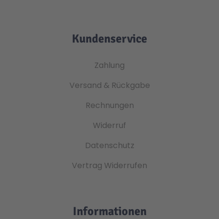
Technic
Spiel-Ei
Kundenservice
Aktion
Zahlung
Versand & Rückgabe
Seltene Artikel
Rechnungen
LEGO® Blumen
Widerruf
Datenschutz
Vertrag Widerrufen
Informationen