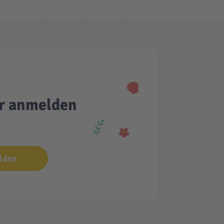
er anmelden
lden