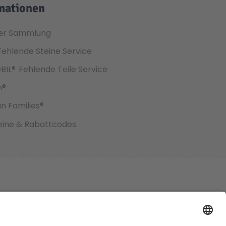
mationen
er Sammlung
Fehlende Steine Service
BIL®
Fehlende Teile Service
h®
an Families®
ine & Rabattcodes