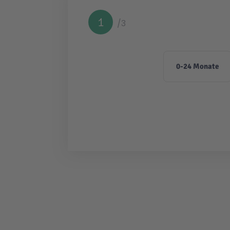
1
/3
0-24 Monate
2
/3
3
/3