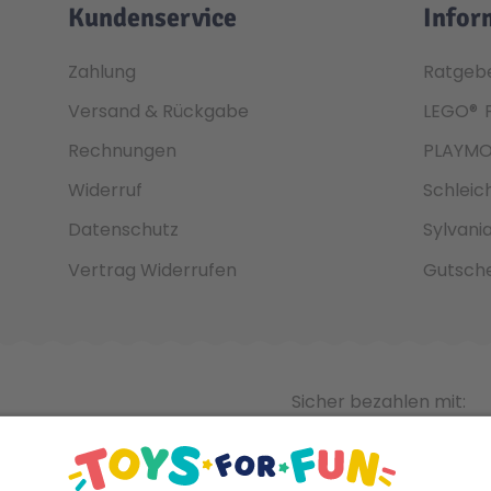
Kundenservice
Infor
Zahlung
Ratgeb
Versand & Rückgabe
LEGO®
Rechnungen
PLAYMO
Widerruf
Schleic
Datenschutz
Sylvani
Vertrag Widerrufen
Gutsche
Sicher bezahlen mit: