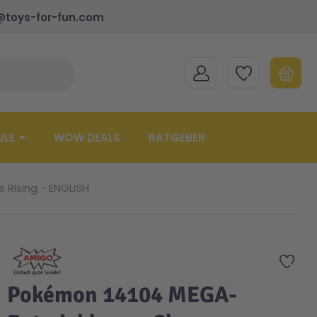
@toys-for-fun.com
MEIN KONTO
MEINE WUNSCHLISTE
WARENK
Suche schließen
Minicart
ULE
WOW DEALS
RATGEBER
Rising - ENGLISH
Zur 
Pokémon 14104 MEGA-