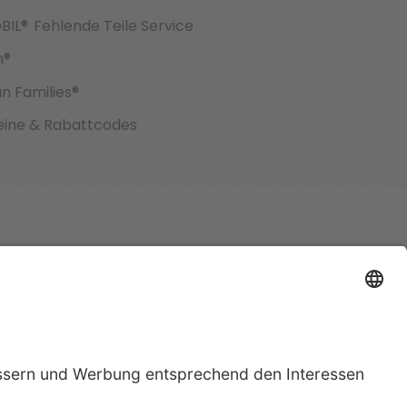
BIL®
Fehlende Teile Service
h®
an Families®
ine & Rabattcodes