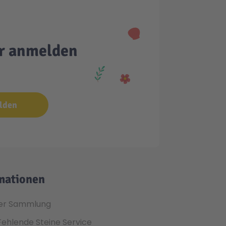
er anmelden
lden
mationen
er Sammlung
Fehlende Steine Service