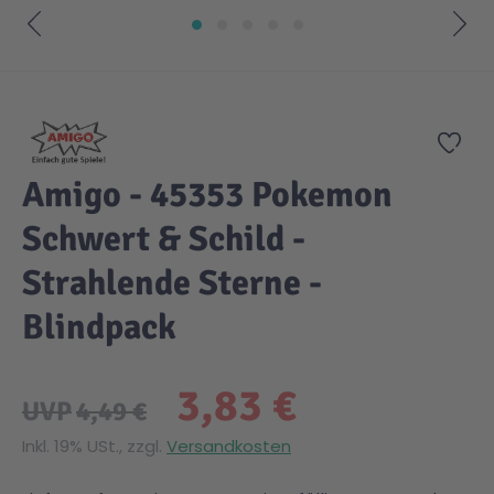
Zum Anfang der Bildgalerie springen
Zur
Amigo - 45353 Pokemon
Schwert & Schild -
Strahlende Sterne -
Blindpack
3,83 €
UVP
4,49 €
Inkl. 19% USt., zzgl.
Versandkosten