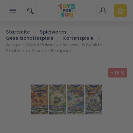
Zur Startseite
SUCHE
MEIN KONTO
WARENK
Minicart
Startseite
Spielwaren
Gesellschaftsspiele
Kartenspiele
Amigo - 45353 Pokemon Schwert & Schild -
Strahlende Sterne - Blindpack
Zum Ende der Bildgalerie springen
-
15
%